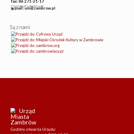
fax: 86 271-21-17
e-mail: um@zambrow.pl
Są z nami
Urząd
Miasta
Zambrów
Godziny otwarcia Urzędu: