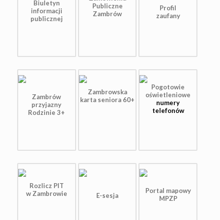
Biuletyn
Publiczne
Profil
informacji
Zambrów
zaufany
publicznej
Pogotowie
Zambrowska
oświetleniowe
Zambrów
karta seniora 60+
numery
przyjazny
telefonów
Rodzinie 3+
Rozlicz PIT
Portal mapowy
w Zambrowie
E-sesja
MPZP