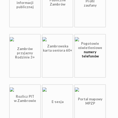
Publiczne
Profil
informacji
Zambrów
zaufany
publicznej
Pogotowie
Zambrowska
oświetleniowe
Zambrów
karta seniora 60+
numery
przyjazny
telefonów
Rodzinie 3+
Rozlicz PIT
Portal mapowy
w Zambrowie
E-sesja
MPZP