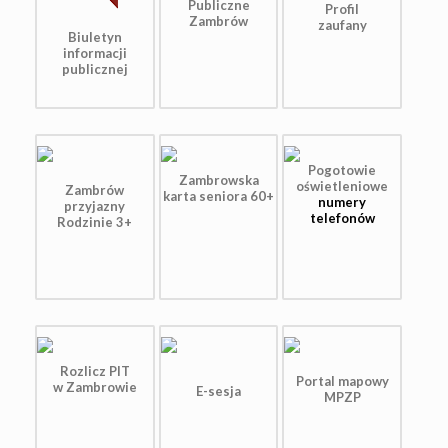
Publiczne
Profil
Zambrów
zaufany
Biuletyn
informacji
publicznej
Pogotowie
Zambrowska
oświetleniowe
Zambrów
karta seniora 60+
numery
przyjazny
telefonów
Rodzinie 3+
Rozlicz PIT
Portal mapowy
w Zambrowie
E-sesja
MPZP