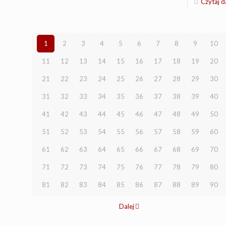
Czytaj d
1
2
3
4
5
6
7
8
9
10
11
12
13
14
15
16
17
18
19
20
21
22
23
24
25
26
27
28
29
30
31
32
33
34
35
36
37
38
39
40
41
42
43
44
45
46
47
48
49
50
51
52
53
54
55
56
57
58
59
60
61
62
63
64
65
66
67
68
69
70
71
72
73
74
75
76
77
78
79
80
81
82
83
84
85
86
87
88
89
90
Dalej