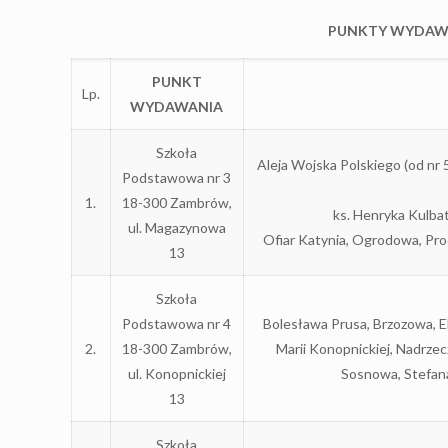
PUNKTY WYDAWA
PUNKT
Lp.
WYDAWANIA
Szkoła
Aleja Wojska Polskiego (od nr 
Podstawowa nr 3
1.
18-300 Zambrów,
ks. Henryka Kulba
ul. Magazynowa
Ofiar Katynia, Ogrodowa, Prod
13
Szkoła
Podstawowa nr 4
Bolesława Prusa, Brzozowa, E
2.
18-300 Zambrów,
Marii Konopnickiej, Nadrze
ul. Konopnickiej
Sosnowa, Stefana
13
Szkoła