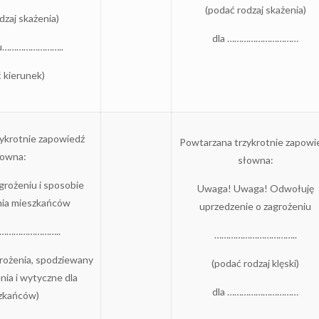
(podać rodzaj skażenia)
dzaj skażenia)
dla …………………………
ku……………………..
 kierunek)
ykrotnie zapowiedź
Powtarzana trzykrotnie zapowi
łowna:
słowna:
grożeniu i sposobie
Uwaga! Uwaga! Odwołuję
ia mieszkańców
uprzedzenie o zagrożeniu
……………………..
……………………………..
grożenia, spodziewany
(podać rodzaj klęski)
nia i wytyczne dla
dla …………………………
zkańców)