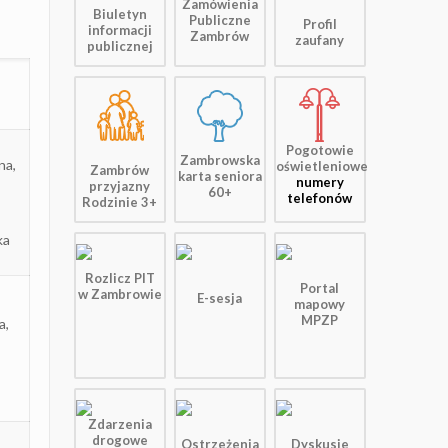
Zamówienia
Biuletyn
Publiczne
Profil
informacji
Zambrów
zaufany
publicznej
Pogotowie
Zambrowska
na,
oświetleniowe
Zambrów
karta seniora
numery
przyjazny
60+
telefonów
Rodzinie 3+
ka
Rozlicz PIT
Portal
w Zambrowie
E-sesja
mapowy
MPZP
a,
Zdarzenia
drogowe
Ostrzeżenia
Dyskusje