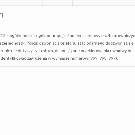
h
112
– ogólnopolski i ogólnoeuropejski numer alarmowy służb ratowniczy
zej jednostki Policji; dzwoniąc z telefonu stacjonarnego dodzwonisz się
oszenie nie dotyczy tych służb, dokonają one przekierowania rozmowy do
identyfikować zagrożenia w wymiarze numerów: 999, 998, 997).