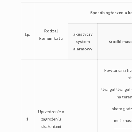
Sposób ogłoszenia k
Rodzaj
akustyczy
Lp.
komunikatu
system
środki mas
alarmowy
Powtarzana trz
s
Uwaga! Uwaga! O
na ter
około godz
Uprzedzenie o
1
zagrożeniu
może nast
skażeniami
………………