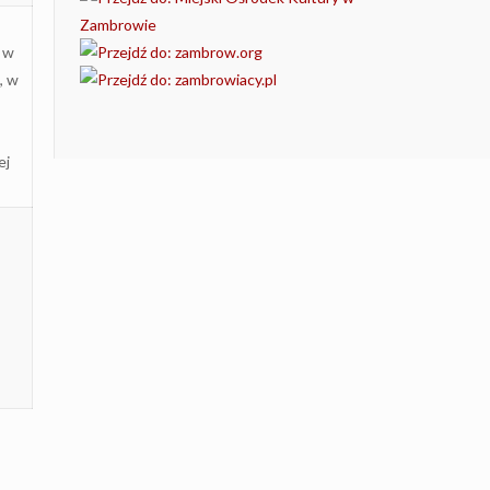
 w
, w
j
ej