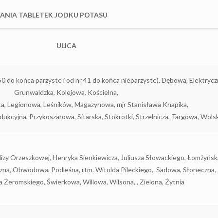
NIA TABLETEK JODKU POTASU
ULICA
50 do końca parzyste i od nr 41 do końca nieparzyste), Dębowa, Elektrycz
Grunwaldzka, Kolejowa, Kościelna,
ta, Legionowa, Leśników, Magazynowa, mjr Stanisława Knapika,
ukcyjna, Przykoszarowa, Sitarska, Stokrotki, Strzelnicza, Targowa, Wols
lizy Orzeszkowej, Henryka Sienkiewicza, Juliusza Słowackiego, Łomżyńsk
czna, Obwodowa, Podleśna, rtm. Witolda Pileckiego, Sadowa, Słoneczna,
 Żeromskiego, Świerkowa, Willowa, Wilsona, , Zielona, Żytnia