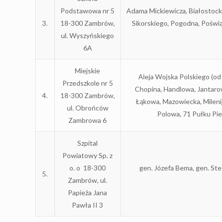
Podstawowa nr 5
Adama Mickiewicza, Białostock
3.
18-300 Zambrów,
Sikorskiego, Pogodna, Poświ
ul. Wyszyńskiego
6A
Miejskie
Aleja Wojska Polskiego (od 
Przedszkole nr 5
Chopina, Handlowa, Jantarow
4.
18-300 Zambrów,
Łąkowa, Mazowiecka, Milen
ul. Obrońców
Polowa, 71 Pułku Pi
Zambrowa 6
Szpital
Powiatowy Sp. z
o. o 18-300
gen. Józefa Bema, gen. Ste
5.
Zambrów, ul.
Papieża Jana
Pawła II 3