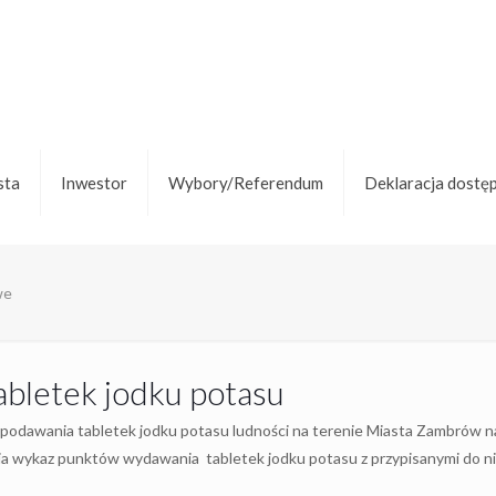
sta
Inwestor
Wybory/Referendum
Deklaracja dostę
we
bletek jodku potasu
odawania tabletek jodku potasu ludności na terenie Miasta Zambrów n
ia wykaz punktów wydawania tabletek jodku potasu z przypisanymi do n