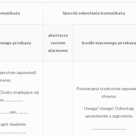
omunikatu
Sposób odwołania komunikatu
akustyczy
owego przekazu
system
środki masowego przekaz
alarmowy
ykrotnie zapowiedź
łowna:
Powtarzana trzykrotnie zapowi
soby znajdujące się
słowna:
enie……………….
Uwaga! Uwaga! Odwołuję
. ……. min. ……….
uprzedzenie o zagrożeniu
ąpić skażenie
……………………………..
……………………..