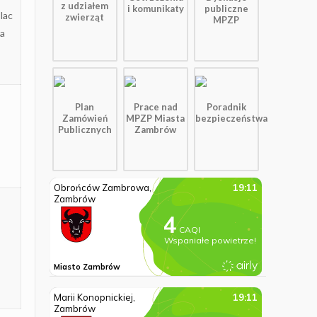
z udziałem
i komunikaty
publiczne
lac
zwierząt
MPZP
za
Plan
Prace nad
Poradnik
Zamówień
MPZP Miasta
bezpieczeństwa
,
Publicznych
Zambrów