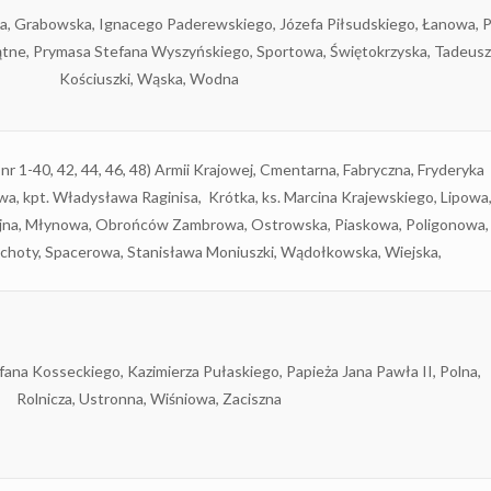
a, Grabowska, Ignacego Paderewskiego, Józefa Piłsudskiego, Łanowa, P
ątne, Prymasa Stefana Wyszyńskiego, Sportowa, Świętokrzyska, Tadeus
Kościuszki, Wąska, Wodna
nr 1-40, 42, 44, 46, 48) Armii Krajowej, Cmentarna, Fabryczna, Fryderyka
a, kpt. Władysława Raginisa, Krótka, ks. Marcina Krajewskiego, Lipowa
ijna, Młynowa, Obrońców Zambrowa, Ostrowska, Piaskowa, Poligonowa,
echoty, Spacerowa, Stanisława Moniuszki, Wądołkowska, Wiejska,
fana Kosseckiego, Kazimierza Pułaskiego, Papieża Jana Pawła II, Polna,
Rolnicza, Ustronna, Wiśniowa, Zaciszna