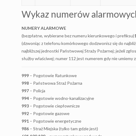
Wykaz numerów alarmowyc
NUMERY ALARMOWE
(bezpłatne, wybierane bez numeru kierunkowego i prefiksu)
(dzwoniąc z telefonu komórkowego dodzwonisz się do najbliżs
najbliższej jednostki Państwowej Straży Pożarnej; jeżeli zgł
służby właściwej; numer 112 jest numerem gdy nie umiemy z
999
– Pogotowie Ratunkowe
998
– Państwowa Straż Pożarna
997
– Policja
994
– Pogotowie wodno-kanalizacyjne
993
– Pogotowie ciepłownicze
992
– Pogotowie gazowe
991
– Pogotowie energetyczne
986
– Straż Miejska (tylko tam gdzie jest)