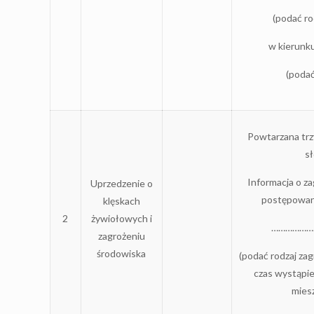
(podać ro
w kierun
(podać
Powtarzana trz
s
Informacja o za
Uprzedzenie o
postępowan
klęskach
2
żywiołowych i
………………
zagrożeniu
środowiska
(podać rodzaj za
czas wystąpie
mies