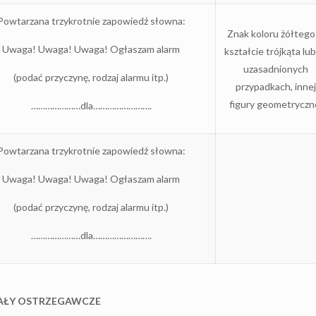
Powtarzana trzykrotnie zapowiedź słowna:
Znak koloru żółtego
Uwaga! Uwaga! Uwaga! Ogłaszam alarm
kształcie trójkąta lub
uzasadnionych
(podać przyczynę, rodzaj alarmu itp.)
przypadkach, inne
figury geometryczn
…………………dla…………………….
Powtarzana trzykrotnie zapowiedź słowna:
Uwaga! Uwaga! Uwaga! Ogłaszam alarm
(podać przyczynę, rodzaj alarmu itp.)
…………………dla…………………….
AŁY OSTRZEGAWCZE