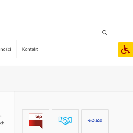
pności
Kontakt
a
ich