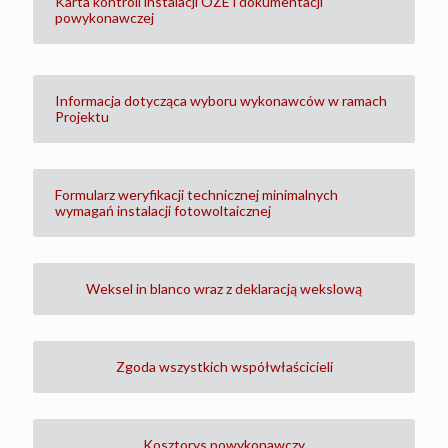
Karta kontroli instalacji OZE i dokumentacji
powykonawczej
Informacja dotycząca wyboru wykonawców w ramach
Projektu
Formularz weryfikacji technicznej minimalnych
wymagań instalacji fotowoltaicznej
Weksel in blanco wraz z deklaracją wekslową
Zgoda wszystkich współwłaścicieli
Kosztorys powykonawczy