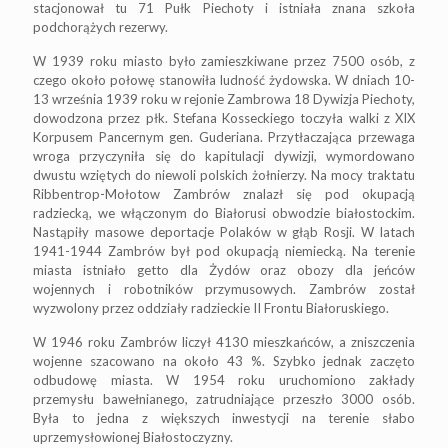
stacjonował tu 71 Pułk Piechoty i istniała znana szkoła
podchorążych rezerwy.
W 1939 roku miasto było zamieszkiwane przez 7500 osób, z
czego około połowę stanowiła ludność żydowska. W dniach 10-
13 września 1939 roku w rejonie Zambrowa 18 Dywizja Piechoty,
dowodzona przez płk. Stefana Kosseckiego toczyła walki z XIX
Korpusem Pancernym gen. Guderiana. Przytłaczająca przewaga
wroga przyczyniła się do kapitulacji dywizji, wymordowano
dwustu wziętych do niewoli polskich żołnierzy. Na mocy traktatu
Ribbentrop-Mołotow Zambrów znalazł się pod okupacją
radziecką, we włączonym do Białorusi obwodzie białostockim.
Nastąpiły masowe deportacje Polaków w głąb Rosji. W latach
1941-1944 Zambrów był pod okupacją niemiecką. Na terenie
miasta istniało getto dla Żydów oraz obozy dla jeńców
wojennych i robotników przymusowych. Zambrów został
wyzwolony przez oddziały radzieckie II Frontu Białoruskiego.
W 1946 roku Zambrów liczył 4130 mieszkańców, a zniszczenia
wojenne szacowano na około 43 %. Szybko jednak zaczęto
odbudowę miasta. W 1954 roku uruchomiono zakłady
przemysłu bawełnianego, zatrudniające przeszło 3000 osób.
Była to jedna z większych inwestycji na terenie słabo
uprzemysłowionej Białostoczyzny.