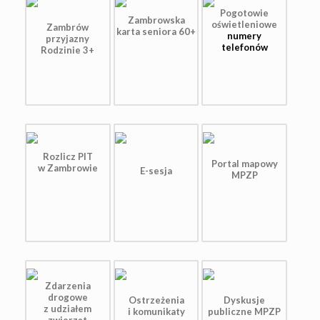
Pogotowie
Zambrowska
oświetleniowe
Zambrów
karta seniora 60+
numery
przyjazny
telefonów
Rodzinie 3+
Rozlicz PIT
Portal mapowy
w Zambrowie
E-sesja
MPZP
Zdarzenia
drogowe
Ostrzeżenia
Dyskusje
z udziałem
i komunikaty
publiczne MPZP