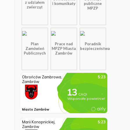
z udziałem
i komunikaty
publiczne
zwierząt
MPZP
Plan
Prace nad
Poradnik
Zamówień
MPZP Miasta
bezpieczeństwa
Publicznych
Zambrów