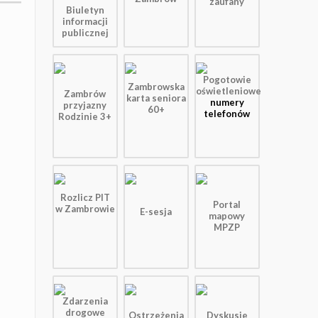
zaufany
Biuletyn
informacji
publicznej
Pogotowie
Zambrowska
oświetleniowe
Zambrów
karta seniora
numery
przyjazny
60+
telefonów
Rodzinie 3+
Rozlicz PIT
Portal
w Zambrowie
E-sesja
mapowy
MPZP
Zdarzenia
drogowe
Ostrzeżenia
Dyskusje