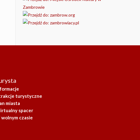
urysta
nformacje
trakcje turystyczne
an miasta
irtualny spacer
 wolnym czasie