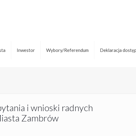
sta
Inwestor
Wybory/Referendum
Deklaracja dostę
pytania i wnioski radnych
iasta Zambrów