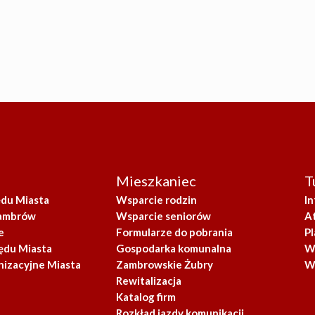
Mieszkaniec
T
ędu Miasta
Wsparcie rodzin
I
Zambrów
Wsparcie seniorów
A
e
Formularze do pobrania
Pl
ędu Miasta
Gospodarka komunalna
W
nizacyjne Miasta
Zambrowskie Żubry
W
Rewitalizacja
Katalog firm
Rozkład jazdy komunikacji