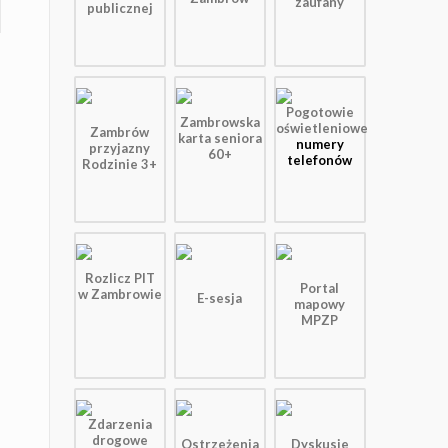
zaufany
publicznej
Pogotowie
Zambrowska
oświetleniowe
Zambrów
karta seniora
numery
przyjazny
60+
telefonów
Rodzinie 3+
Rozlicz PIT
Portal
w Zambrowie
E-sesja
mapowy
MPZP
Zdarzenia
drogowe
Ostrzeżenia
Dyskusje