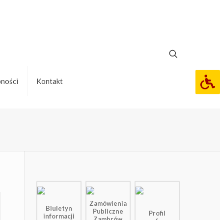
pności
Kontakt
Zamówienia
Biuletyn
Publiczne
Profil
informacji
Zambrów