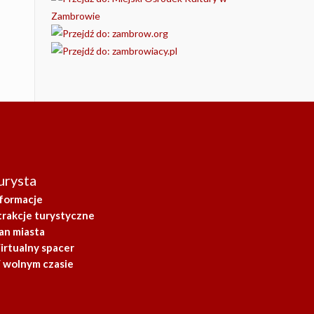
urysta
nformacje
trakcje turystyczne
an miasta
irtualny spacer
 wolnym czasie