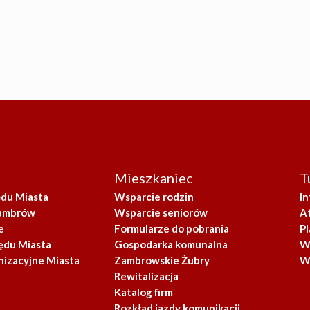
Mieszkaniec
T
ędu Miasta
Wsparcie rodzin
I
Zambrów
Wsparcie seniorów
A
e
Formularze do pobrania
Pl
ędu Miasta
Gospodarka komunalna
W
nizacyjne Miasta
Zambrowskie Żubry
W
Rewitalizacja
Katalog firm
Rozkład jazdy komunikacji