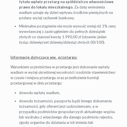
tytułu wpłaty przetarg na spółdzielcze własnościowe
prawo do lokalu mieszkalnego
. Za datę wniesienia
wadium uznaje się dzień wpływu środków pieniężnych na
podany wyżej rachunek bankowy.
Minimalne postąpienie nie może wynosić mniej niż 1% ceny
wywoławczej z zaokrągleniem do pełnych dziesiątek
złotych co stanowi kwotę 1.990,00 zł (słownie: jeden
tysiąc dziewięćset dziewięćdziesiąt złotych 00/100).
Informacje dotyczące ww. przetargu:
Warunkiem uczestnictwa w przetargu jest dokonanie wpłaty
wadium w wyżej określonej wysokości i osobiste stawiennictwo
w czasie i miejscu przetargu oraz przedłożenie komisji
przetargowej w dniu przetargu:
dowodu wpłaty wadium,
dowodu tożsamości, paszportu bądź innego dokumentu
tożsamości, gdy oferent jest cudzoziemcem, a w
przypadku podmiotów gospodarczych aktualnego wypisu
lub wydruku z właściwego dla danego podmiotu rejestru,
zgody organów do działania w ich imieniu lub