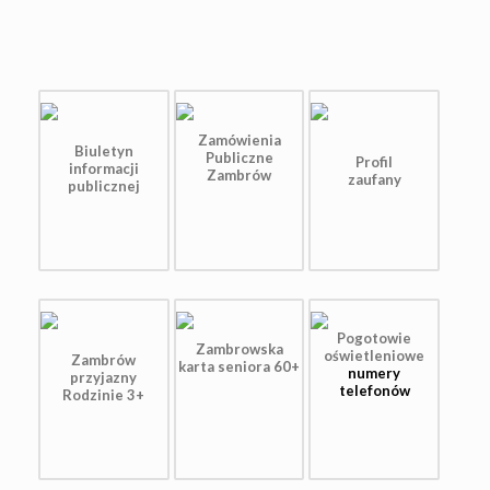
Zamówienia
Biuletyn
Publiczne
Profil
informacji
Zambrów
zaufany
publicznej
Pogotowie
Zambrowska
oświetleniowe
Zambrów
karta seniora 60+
numery
przyjazny
telefonów
Rodzinie 3+