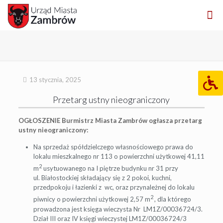
13 stycznia, 2025
Przetarg ustny nieograniczony
OGŁOSZENIE
Burmistrz Miasta Zambrów ogłasza
przetarg
ustny nieograniczony:
Na sprzedaż spółdzielczego własnościowego prawa do
lokalu mieszkalnego nr 113 o powierzchni użytkowej 41,11
2
m
usytuowanego na I piętrze budynku nr 31 przy
ul. Białostockiej składający się z 2 pokoi, kuchni,
przedpokoju i łazienki z wc, oraz przynależnej do lokalu
2
piwnicy o powierzchni użytkowej 2,57 m
, dla którego
prowadzona jest księga wieczysta Nr LM1Z/00036724/3.
Dział III oraz IV księgi wieczystej LM1Z/00036724/3