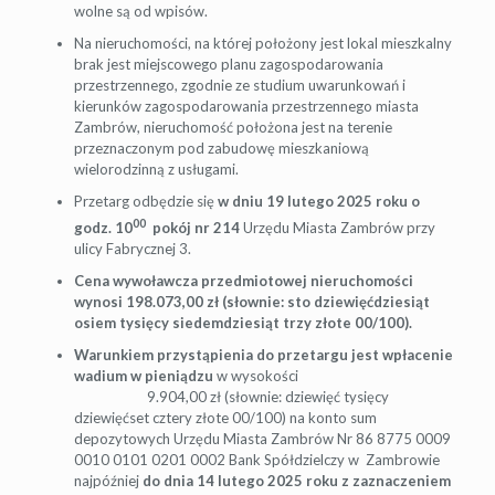
wolne są od wpisów.
Na nieruchomości, na której położony jest lokal mieszkalny
brak jest miejscowego planu zagospodarowania
przestrzennego, zgodnie ze studium uwarunkowań i
kierunków zagospodarowania przestrzennego miasta
Zambrów, nieruchomość położona jest na terenie
przeznaczonym pod zabudowę mieszkaniową
wielorodzinną z usługami.
Przetarg odbędzie się
w dniu 19 lutego 2025 roku o
00
godz. 10
pokój nr 214
Urzędu Miasta Zambrów przy
ulicy Fabrycznej 3.
Cena wywoławcza przedmiotowej nieruchomości
wynosi 198.073,00 zł (słownie: sto dziewięćdziesiąt
osiem tysięcy siedemdziesiąt trzy złote 00/100).
Warunkiem przystąpienia do przetargu jest
wpłacenie
wadium w pieniądzu
w wysokości
9.904,00 zł (słownie: dziewięć tysięcy
dziewięćset cztery złote 00/100) na konto sum
depozytowych Urzędu Miasta Zambrów Nr 86 8775 0009
0010 0101 0201 0002 Bank Spółdzielczy w Zambrowie
najpóźniej
do dnia 14 lutego 2025 roku z zaznaczeniem