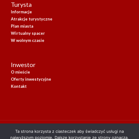
Turysta
Informacje
Atrakcje turystyczne
Plan miasta
Wirtualny spacer
W wolnym czasie
Inwestor
O mieście
Oferty inwestycyjne
Kontakt
Ta strona korzysta z ciasteczek aby świadczyć usługi na
Bank Spółdzielczy w Zambrowie: 67 8775 0009 0010 0101
najwyższym poziomie. Dalsze korzystanie ze strony oznacza,
0201 0732